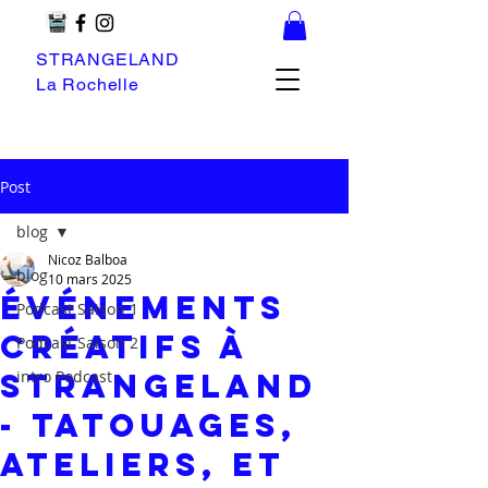
STRANGELAND
La Rochelle
Post
blog
Nicoz Balboa
blog
10 mars 2025
Événements
Podcast Saison 1
Créatifs à
Podcast Saison 2
Strangeland
intro Podcast
- Tatouages,
Ateliers, et