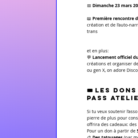
📅 
Dimanche 23 mars 2
📖 
Première rencontre d
création et de l’auto-narr
trans
et en plus: 
💬 
Lancement officiel d
créations et organiser d
ou gen X, on adore Discor
🎟️ Les don
PASS ATELI
Si tu veux soutenir l’ass
pierre de plus pour cons
offrira des cadeaux: des 
Pour un don à partir de 
🎨 
Des tatouages
 (par m