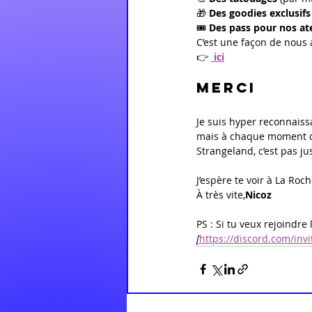
🎁 
Des goodies exclusifs
🎟️ 
Des pass pour nos ate
C’est une façon de nous a
👉 
 ici
MERCI
Je suis hyper reconnaissa
mais à chaque moment de
Strangeland, c’est pas ju
J’espère te voir à La Roc
À très vite,
Nicoz
PS : Si tu veux rejoindre 
[
https://discord.com/in