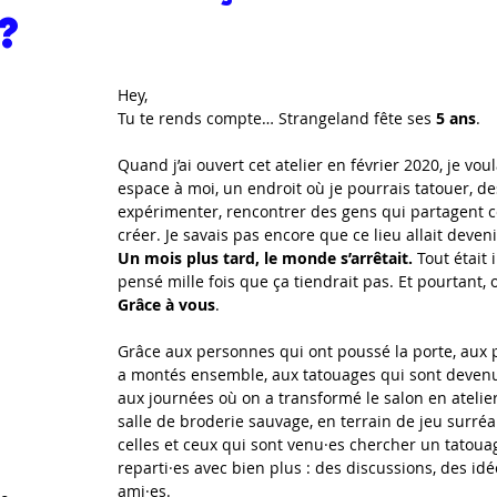
?
Hey,
Tu te rends compte… Strangeland fête ses 
5 ans
.
Quand j’ai ouvert cet atelier en février 2020, je voul
espace à moi, un endroit où je pourrais tatouer, de
expérimenter, rencontrer des gens qui partagent c
créer. Je savais pas encore que ce lieu allait deven
Un mois plus tard, le monde s’arrêtait.
 Tout était i
pensé mille fois que ça tiendrait pas. Et pourtant, o
Grâce à vous
.
Grâce aux personnes qui ont poussé la porte, aux p
a montés ensemble, aux tatouages qui sont devenu
aux journées où on a transformé le salon en atelier
salle de broderie sauvage, en terrain de jeu surréal
celles et ceux qui sont venu·es chercher un tatouag
reparti·es avec bien plus : des discussions, des idé
ami·es.