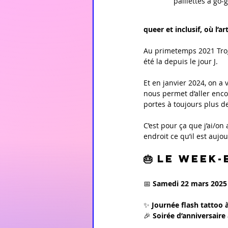
paillettes à go-
queer et inclusif, où l’
Au primetemps 2021 Trogn
été la depuis le jour J.
Et en janvier 2024, on a
nous permet d’aller encore
portes à toujours plus 
C’est pour ça que j’ai/on 
endroit ce qu’il est aujour
🎂 LE WEEK-
📅 
Samedi 22 mars 2025
✨ 
Journée flash tattoo 
🎉 
Soirée d’anniversaire