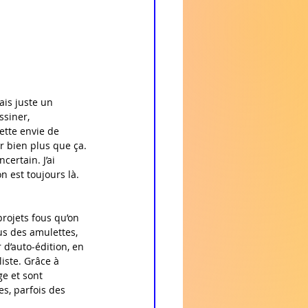
ais juste un 
ssiner, 
ette envie de 
ir bien plus que ça.
ncertain. J’ai 
n est toujours là. 
rojets fous qu’on 
s des amulettes, 
 d’auto-édition, en 
iste. Grâce à 
e et sont 
es, parfois des 