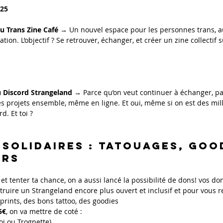
025
u Trans Zine Café
 → Un nouvel espace pour les personnes trans, a
ation. L’objectif ? Se retrouver, échanger, et créer un zine collectif s
u Discord Strangeland
 → Parce qu’on veut continuer à échanger, pa
es projets ensemble, même en ligne. Et oui, même si on est des mill
d. Et toi ?
s SOLIDAIRes : TATOUAGES, GOO
ERS
o et tenter ta chance, on a aussi lancé la possibilité de dons! vos do
truire un Strangeland encore plus ouvert et inclusif et pour vous 
prints, des bons tattoo, des goodies
5€
, on va mettre de coté :
oi ou Trognette)