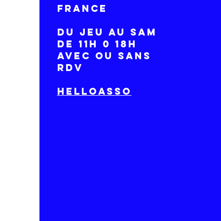
France
DU Jeu AU SAM
DE 11H 0 18H
avec ou sans
RDV
HelloAsso
site
ss