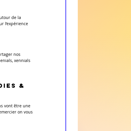
utour de la 
ur l’expérience 
rtager nos 
enials, xennials 
DIES & 
ns vont être une 
remercier on vous 