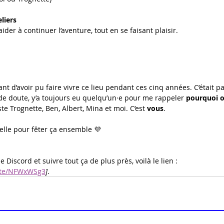
liers
ider à continuer l’aventure, tout en se faisant plaisir.
nt d’avoir pu faire vivre ce lieu pendant ces cinq années. C’était pa
 doute, y’a toujours eu quelqu’un·e pour me rappeler 
pourquoi o
ste Trognette, Ben, Albert, Mina et moi. C’est 
vous
.
helle pour fêter ça ensemble 💜
le Discord et suivre tout ça de plus près, voilà le lien : 
vite/NFWxWSg3
]
.