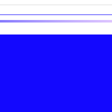
🌈 Retour sur
🌈
la Pride 2026 :
20
une maison
St
avant, pendant
et après la
Marche des
Fiertés