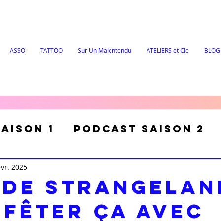
ASSO
TATTOO
Sur Un Malentendu
ATELIERS et CIe
BLOG
aison 1
Podcast Saison 2
évr. 2025
 de Strangelan
 fêter ça avec