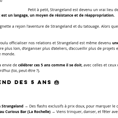
go
Petit à petit, Strangeland est devenu un vrai lieu de
art est un langage, un moyen de résistance et de réappropriation.
ette a rejoin l'aventure de Strangeland et du tatouage. Alors que
 voulu officialiser nos relations et Strangeland est même devenu 
une
 plus loin, d’organiser plus d’ateliers, d’accueillir plus de projets e
de monde.
a envie de 
célébrer ces 5 ans comme il se doit
, avec celles et ceux 
d’hui (toi, peut-être ?).
END DES 5 ANS 🎂
à Strangeland
 → Des flashs exclusifs à prix doux, pour marquer le 
 au Curious Bar (La Rochelle)
 → Viens trinquer, danser, et fêter ave