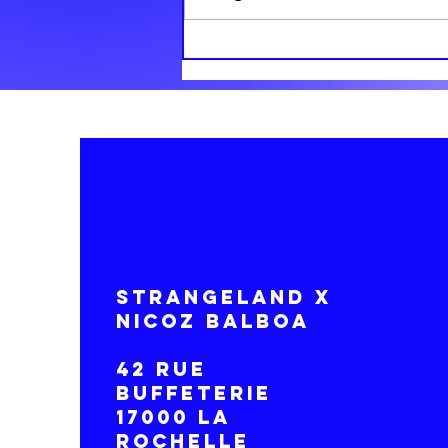
Livres
présentés au
Book club de
juin
STRANGELAND x
NICOZ BALBOA
42 RUE
BUFFETERIE
17000 LA
ROCHELLE