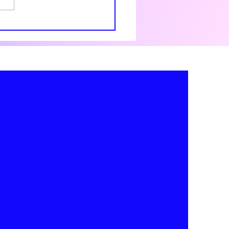
 Accueil Pride
26 à
rangeland 🌈