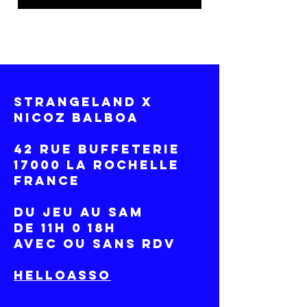
STRANGELAND x
NICOZ BALBOA
42 RUE BUFFETERIE
17000 LA ROCHELLE
France
DU Jeu AU SAM
DE 11H 0 18H
avec ou sans RDV
HelloAsso
site
ss