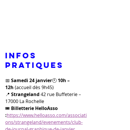
Infos 
pratiques
📅 
Samedi 24 janvier
🕙 
10h – 
12h
 (accueil dès 9h45)
📍 
Strangeland 
42 rue Buffeterie – 
17000 La Rochelle
🎟 
Billetterie HelloAsso 
:
https://www.helloasso.com/associati
ons/strangeland/evenements/club-
de-journal-graphique-de-janvier