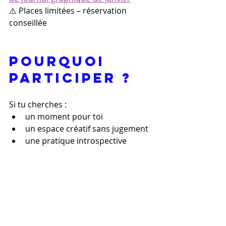
⚠️ Places limitées – réservation 
conseillée
Pourquoi 
participer ?
Si tu cherches :
un moment pour toi
un espace créatif sans jugement
une pratique introspective
un groupe bienveillant
une nouvelle manière d’explorer 
tes émotions
👉 Ce Club est fait pour toi.