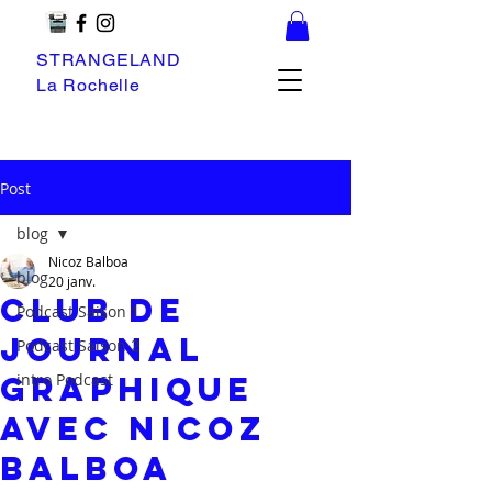
STRANGELAND
La Rochelle
Post
blog
Nicoz Balboa
blog
20 janv.
Club de
Podcast Saison 1
Journal
Podcast Saison 2
Graphique
intro Podcast
avec Nicoz
Balboa