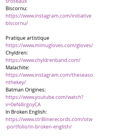
sroseaux
Biscornu: 
https://www.instagram.com/initiative
biscornu/
Pratique artistique
https://www.mimugloves.com/gloves/
Chyldren: 
https://www.chyldrenband.com/
Malachite: 
https://www.instagram.com/theseaso
nthekey/
Batman Origines:  
https://www.youtube.com/watch?
v=0eN4irgoyCA
In Broken English: 
https://www.str8linerecords.com/otw
-portfolio/in-broken-english/