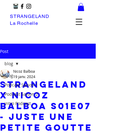
STRANGELAND
La Rochelle
Post
blog
Nicoz Balboa
blog
19 janv. 2024
Strangeland
Podcast Saison 1
x Nicoz
Podcast Saison 2
Balboa S01E07
intro Podcast
- Juste Une
Petite Goutte