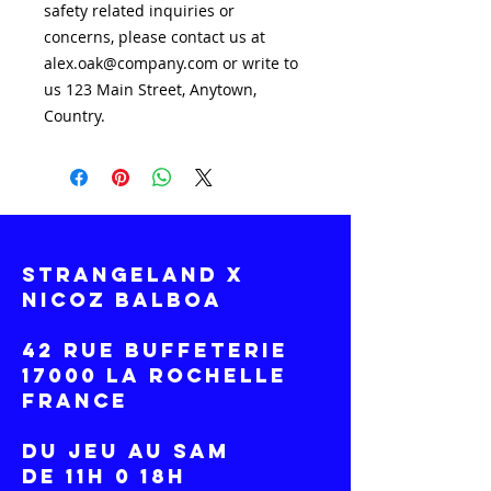
safety related inquiries or 
concerns, please contact us at 
alex.oak@company.com
 or write to 
us 
123 Main Street, Anytown,
Country.
STRANGELAND x
NICOZ BALBOA
42 RUE BUFFETERIE
17000 LA ROCHELLE
France
DU Jeu AU SAM
DE 11H 0 18H