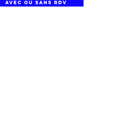
avec ou sans RDV
HelloAsso
site
ss