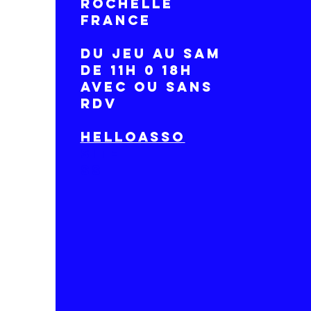
ROCHELLE
France
DU Jeu AU SAM
DE 11H 0 18H
avec ou sans
RDV
HelloAsso
site
ss