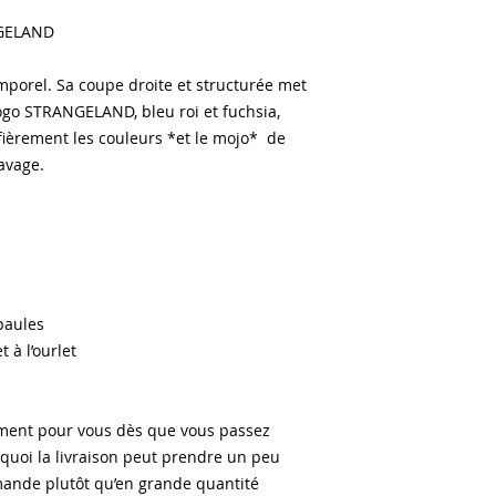
NGELAND
emporel. Sa coupe droite et structurée met 
ogo STRANGELAND, bleu roi et fuchsia, 
fièrement les couleurs *et le mojo*  de 
avage.
paules
à l’ourlet
ement pour vous dès que vous passez 
uoi la livraison peut prendre un peu 
ande plutôt qu’en grande quantité 