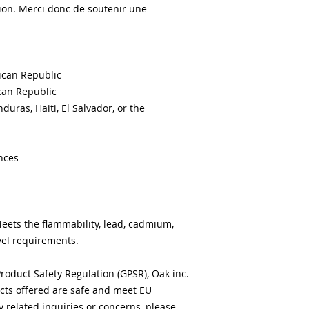
on. Merci donc de soutenir une 
ican Republic
can Republic
ras, Haiti, El Salvador, or the 
nces
ets the flammability, lead, cadmium, 
el requirements.
roduct Safety Regulation (GPSR), 
Oak inc.
ts offered are safe and meet EU 
 related inquiries or concerns, please 