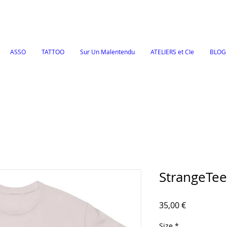
ASSO
TATTOO
Sur Un Malentendu
ATELIERS et CIe
BLOG
StrangeTee 
Prix
35,00 €
Size
*