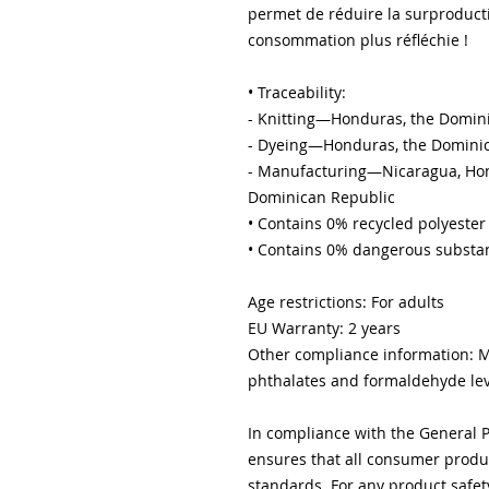
permet de réduire la surproducti
consommation plus réfléchie !
• Traceability:
- Knitting—Honduras, the Domin
- Dyeing—Honduras, the Domini
- Manufacturing—Nicaragua, Hondu
Dominican Republic
• Contains 0% recycled polyester
• Contains 0% dangerous substa
Age restrictions: For adults
EU Warranty: 2 years
Other compliance information: Me
phthalates and formaldehyde lev
In compliance with the General P
ensures that all consumer produc
standards. For any product safety