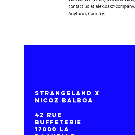
contact us at 
alex.oak@company
Anytown, Country.
STRANGELAND x
NICOZ BALBOA
42 RUE
BUFFETERIE
17000 LA