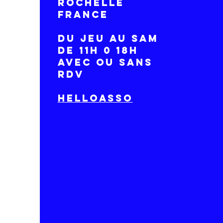
ROCHELLE
France
DU Jeu AU SAM
DE 11H 0 18H
avec ou sans
RDV
HelloAsso
site
ss