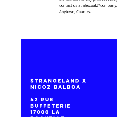
contact us at 
alex.oak@company
Anytown, Country.
STRANGELAND x
NICOZ BALBOA
42 RUE
BUFFETERIE
17000 LA