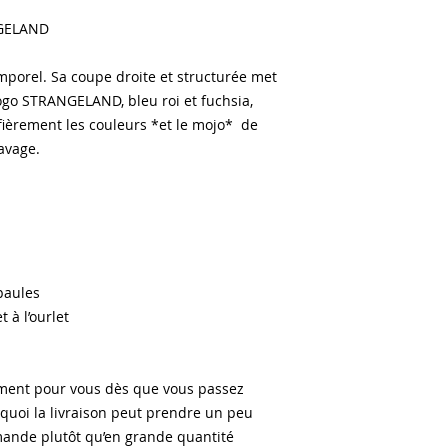
NGELAND
emporel. Sa coupe droite et structurée met 
ogo STRANGELAND, bleu roi et fuchsia, 
fièrement les couleurs *et le mojo*  de 
avage.
paules
à l’ourlet
ement pour vous dès que vous passez 
uoi la livraison peut prendre un peu 
ande plutôt qu’en grande quantité 