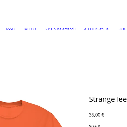
ASSO
TATTOO
Sur Un Malentendu
ATELIERS et CIe
BLOG
StrangeTee
Prix
35,00 €
Size
*