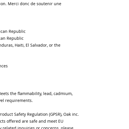
on. Merci donc de soutenir une 
ican Republic
can Republic
ras, Haiti, El Salvador, or the 
nces
ets the flammability, lead, cadmium, 
el requirements.
roduct Safety Regulation (GPSR), 
Oak inc.
ts offered are safe and meet EU 
 related inquiries or concerns, please 