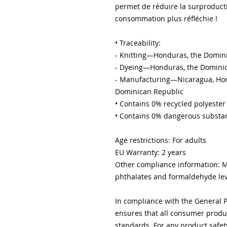
permet de réduire la surproducti
consommation plus réfléchie !
• Traceability:
- Knitting—Honduras, the Domin
- Dyeing—Honduras, the Domini
- Manufacturing—Nicaragua, Hondu
Dominican Republic
• Contains 0% recycled polyester
• Contains 0% dangerous substa
Age restrictions: For adults
EU Warranty: 2 years
Other compliance information: Me
phthalates and formaldehyde lev
In compliance with the General P
ensures that all consumer produc
standards. For any product safety